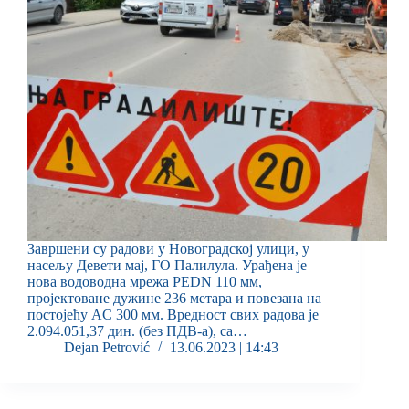
Завршени су радови у Новоградској улици, у
насељу Девети мај, ГО Палилула. Урађена је
нова водоводна мрежа PEDN 110 мм,
пројектоване дужине 236 метара и повезана на
постојећу AC 300 мм. Вредност свих радова је
2.094.051,37 дин. (без ПДВ-а), са…
Dejan Petrović
13.06.2023 | 14:43