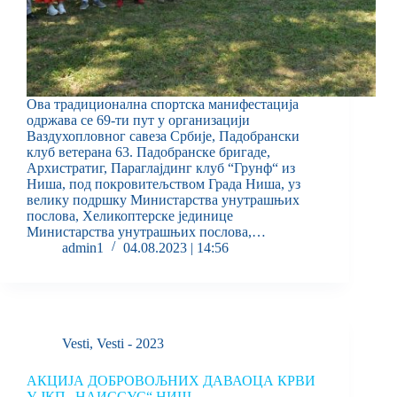
Ова традиционална спортска манифестација
одржава се 69-ти пут у организацији
Ваздухопловног савеза Србије, Падобрански
клуб ветерана 63. Падобранске бригаде,
Архистратиг, Параглајдинг клуб “Грунф“ из
Ниша, под покровитељством Града Ниша, уз
велику подршку Министарства унутрашњих
послова, Хеликоптерске јединице
Министарства унутрашњих послова,…
admin1
04.08.2023 | 14:56
Vesti
,
Vesti - 2023
АКЦИЈА ДОБРОВОЉНИХ ДАВАОЦА КРВИ
У ЈКП „НАИССУС“ НИШ