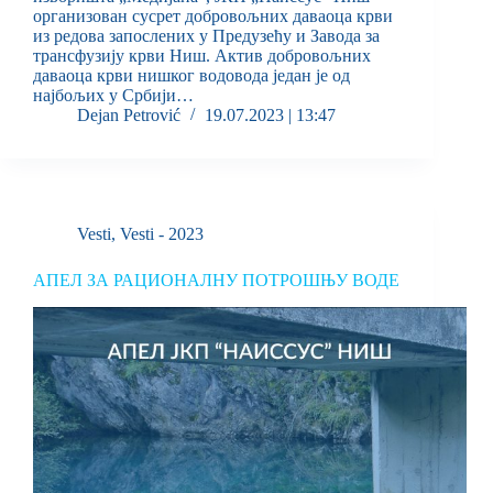
организован сусрет добровољних даваоца крви
из редова запослених у Предузећу и Завода за
трансфузију крви Ниш. Актив добровољних
даваоца крви нишког водовода један је од
најбољих у Србији…
Dejan Petrović
19.07.2023 | 13:47
Vesti
,
Vesti - 2023
АПЕЛ ЗА РАЦИОНАЛНУ ПОТРОШЊУ ВОДЕ