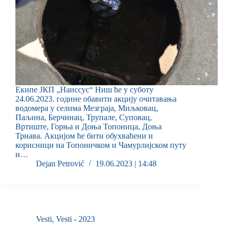
Екипе ЈКП „Наиссус“ Ниш ће у суботу
24.06.2023. године обавити акцију очитавања
водомера у селима Мезграја, Миљковац,
Паљина, Берчинац, Трупале, Суповац,
Вртиште, Горња и Доња Топоница, Доња
Трнава. Акцијом ће бити обухваћени и
корисници на Топоничком и Чамурлијском путу
и…
Dejan Petrović
19.06.2023 | 14:48
Vesti
,
Vesti - 2023