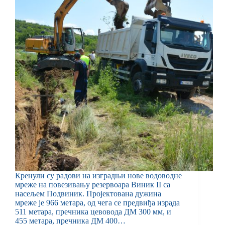
Кренули су радови на изградњи нове водоводне
мреже на повезивању резервоара Виник II са
насељем Подвиник. Пројектована дужина
мреже је 966 метара, од чега се предвиђа израда
511 метара, пречника цевовода ДМ 300 мм, и
455 метара, пречника ДМ 400…