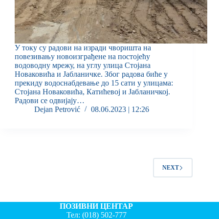
У току су радови на изради чворишта на
повезивању новоизграђене на постојећу
водоводну мрежу, на углу улица Стојана
Новаковића и Јабланичке. Због радова биће у
прекиду водоснабдевање до 15 сати у улицама:
Стојана Новаковића, Катићевој и Јабланичкој.
Радови се одвијају…
Dejan Petrović
08.06.2023 | 12:26
NEXT
ПОЗИВНИ ЦЕНТАР
Тел:
(018) 502-777