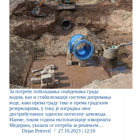
За потребе побољшања снабдевања града
водом, као и стабилизације система допремања
воде, како према граду тако и према градским
резервоарима, у току је изградња овог
дистрибутивног односно потисног цевовода.
Наиме, током година експлоатације изворишта
Медијана, указала се потреба за решењем…
Dejan Petrović
27.10.2023 | 12:10