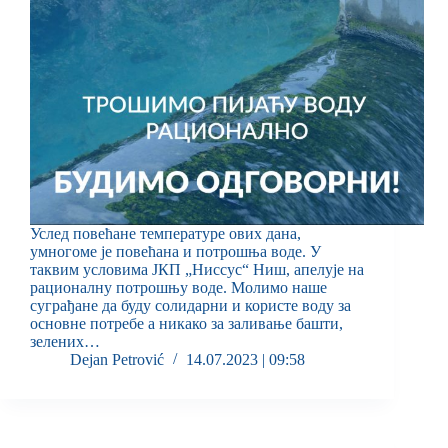
Услед повећане температуре ових дана,
умногоме је повећана и потрошња воде. У
таквим условима ЈКП „Ниссус“ Ниш, апелује на
рационалну потрошњу воде. Молимо наше
суграђане да буду солидарни и користе воду за
основне потребе а никако за заливање башти,
зелених…
Dejan Petrović
14.07.2023 | 09:58