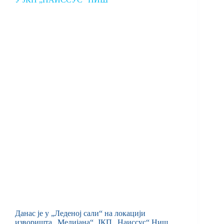
Данас је у „Леденој сали“ на локацији
изворишта „Медијана“, ЈКП „Наиссус“ Ниш