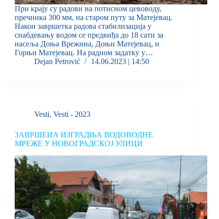
При крају су радови на потисном цевоводу,
пречника 300 мм, на старом путу за Матејевац.
Након завршетка радова стабилизација у
снабдевању водом се предвиђа до 18 сати за
насеља Доња Врежина, Доњи Матејевац, и
Горњи Матејевац. На радном задатку у…
Dejan Petrović
14.06.2023 | 14:50
Vesti
,
Vesti - 2023
ЗАВРШЕНА ИЗГРАДЊА ВОДОВОДНЕ
МРЕЖЕ У НОВОГРАДСКОЈ УЛИЦИ