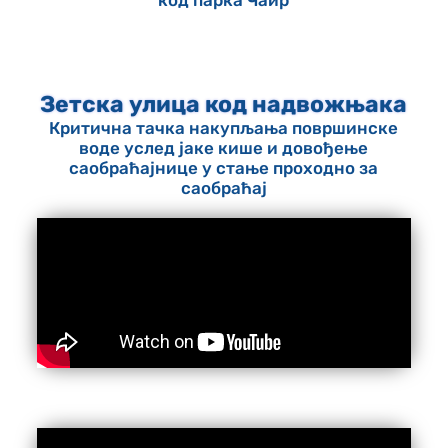
код парка Чаир
Зетска улица код надвожњака
Критична тачка накупљања површинске
воде услед јаке кише и довођење
саобраћајнице у стање проходно за
саобраћај