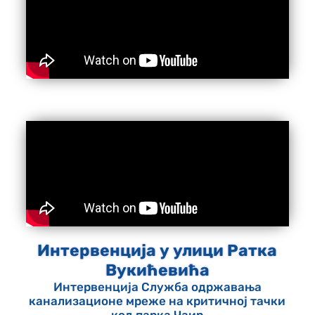
Интервенција у улици Ратка
Вукићевића
Интервенција Служба одржавања
канализационе мреже на критичној тачки