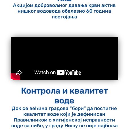
Акцијом добровољног давања крви актив
нишког водовода обелезио 60 година
постојања
Контрола и квалитет
воде
Док се већина градова “бори” да постигне
квалитет воде који је дефинисан
Правилником о хигијенској исправности
воде за пиће, у граду Нишу се пије најбоља