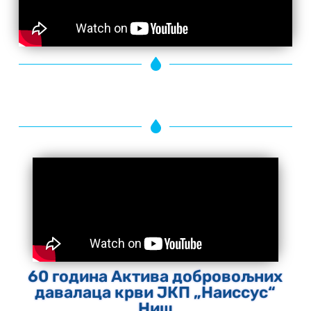
60 година Актива добровољних
давалаца крви ЈКП „Наиссус“
Ниш