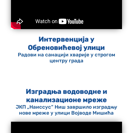
Интервенција у
Обреновићевој улици
Радови на санацији хварије у строгом
центру града
Изградња водоводне и
канализационе мреже
ЈКП „Наиссус“ Ниш завршило изградњу
нове мреже у улици Војводе Мишића