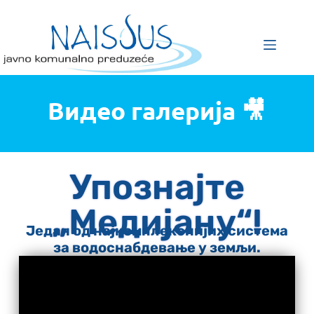
Видео галерија 🎥
Упознајте
„Медијану“!
Један од најкомплекснијих система
за водоснабдевање у земљи.