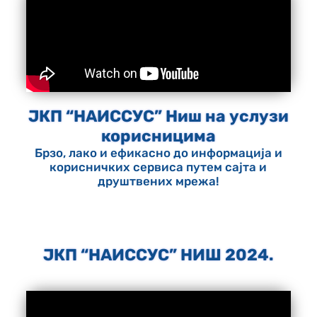
ЈКП “НАИССУС” Ниш на услузи
корисницима
Брзо, лако и ефикасно до информација и
корисничких сервиса путем сајта и
друштвених мрежа!
ЈКП “НАИССУС” НИШ 2024.