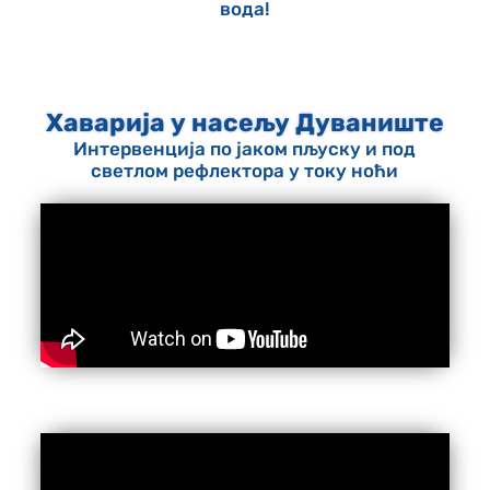
вода!
Хаварија у насељу Дуваниште
Интервенција по јаком пљуску и под
светлом рефлектора у току ноћи