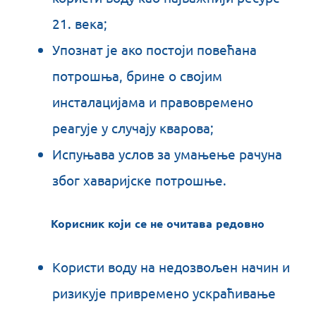
21. века;
Упознат је ако постоји повећана
потрошња, брине о својим
инсталацијама и правовремено
реагује у случају кварова;
Испуњава услов за умањење рачуна
због хаваријске потрошње.
Корисник који се не очитава редовно
Користи воду на недозвољен начин и
ризикује привремено ускраћивање