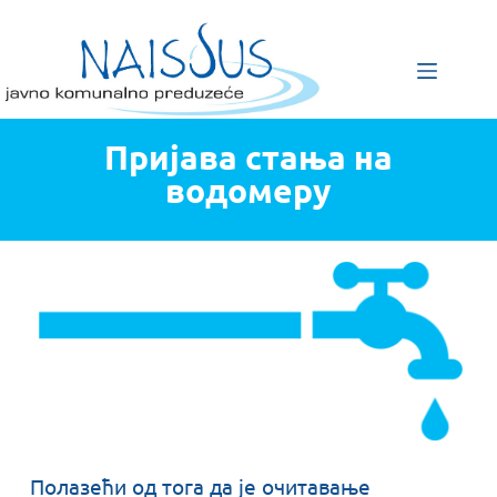
Пријава стања на
водомеру
Полазећи од тога да је очитавање