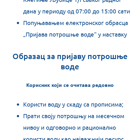
дана у периоду од 07:00 до 15:00 сати
Попуњавањем електронског обрасца
„Пријава потрошње воде“ у наставку
Образац за пријаву потрошње
воде
Корисник који се очитава редовно
Користи воду у скаду са прописима;
Прати своју потрошњу на месечном
нивоу и одговорно и рационално
користи воду као најважнији ресурс