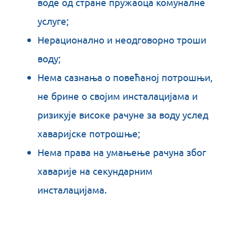
воде од стране пружаоца комуналне
услуге;
Нерационално и неодговорно троши
воду;
Нема сазнања о повећаној потрошњи,
не брине о својим инсталацијама и
ризикује високе рачуне за воду услед
хаваријске потрошње;
Нема права на умањење рачуна због
хаварије на секундарним
инсталацијама.