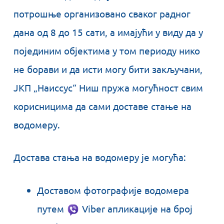
потрошње организовано сваког радног
дана од 8 до 15 сати, а имајући у виду да у
појединим објектима у том периоду нико
не борави и да исти могу бити закључани,
ЈКП „Наиссус“ Ниш пружа могућност свим
корисницима да сами доставе стање на
водомеру.
Достава стања на водомеру је могућа:
Доставом фотографије водомера
путем
Viber апликације на број