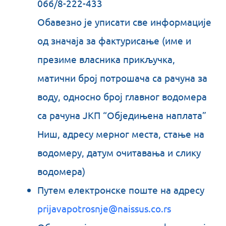
066/8-222-433
Обавезно је уписати све информације
од значаја за фактурисање (име и
презиме власника прикључка,
матични број потрошача са рачуна за
воду, односно број главног водомера
са рачуна ЈКП “Обједињена наплата”
Ниш, адресу мерног места, стање на
водомеру, датум очитавања и слику
водомера)
Путем електронске поште на адресу
prijavapotrosnje@naissus.co.rs