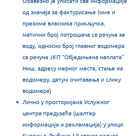
Обавезно је уписати све информације
од значаја за фактурисање (име и
презиме власника прикључка,
матични број потрошача са рачуна за
воду, односно број главног водомера
са рачуна ЈКП “Обједињена наплата”
Ниш, адресу мерног места, стање на
водомеру, датум очитавања и слику
водомера)
Лично у просторијама Услужног
центра предузећа (шалтер
информација и рекламација) у улици
Кнегиње Љубице 1/I сваког радног