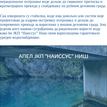
нерационалне потрошње воде долази до смањеног притиска и
краткотрајних прекида у снабдевању на рубним деловима града.
Сва изворишта су стабилна, воде има довољно али систем није
пројектован да издржи екстремну потрошњу и долази до
повремених прекида за кориснике у вишим деловима града. Још
једном апел нашим суграђанима да рационално користе воду
како би ЈКП “Наиссус” Ниш свим корисницима гарантовало
уредно водоснабдевање.