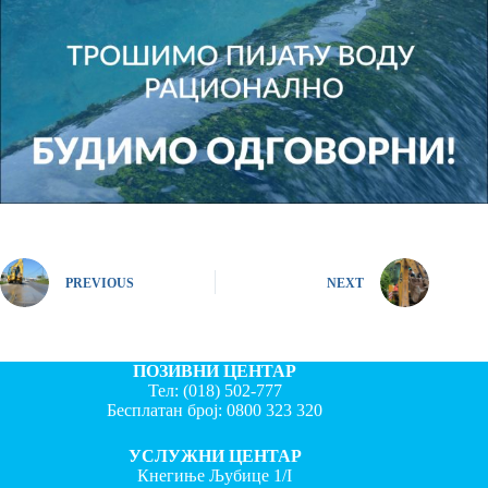
PREVIOUS
NEXT
ПОЗИВНИ ЦЕНТАР
Тел:
(018) 502-777
Бесплатан број:
0800 323 320
УСЛУЖНИ ЦЕНТАР
Кнегиње Љубице 1/I