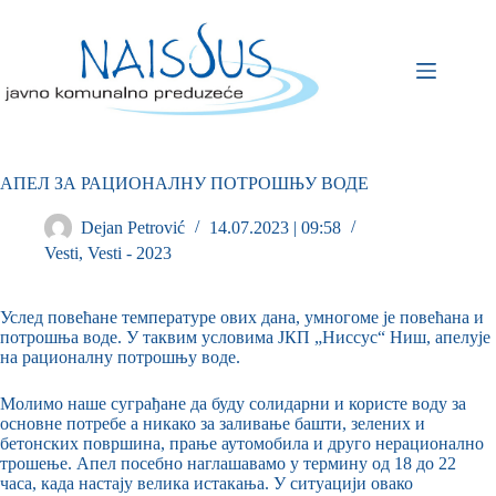
АПЕЛ ЗА РАЦИОНАЛНУ ПОТРОШЊУ ВОДЕ
Dejan Petrović
14.07.2023 | 09:58
Vesti
,
Vesti - 2023
Услед повећане температуре ових дана, умногоме је повећана и
потрошња воде. У таквим условима ЈКП „Ниссус“ Ниш, апелује
на рационалну потрошњу воде.
Молимо наше суграђане да буду солидарни и користе воду за
основне потребе а никако за заливање башти, зелених и
бетонских површина, прање аутомобила и друго нерационално
трошење. Апел посебно наглашавамо у термину од 18 до 22
часа, када настају велика истакања. У ситуацији овако