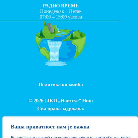
РАДНО ВРЕМЕ
Понедељак – Петак
07:00 – 15:00 часова
Политика колачића
© 2026 |
ЈКП „Наиссус” Ниш
Сва права задржана.
Израда и одржавање сајта - Лука Петровић
Ваша приватност нам је важна
Коришћењем ове веб странице пристајете на употребу колачића