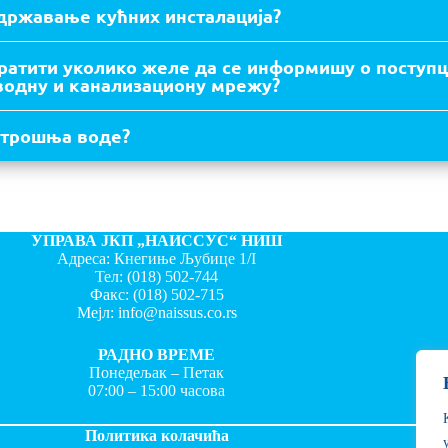
одржавање кућних инсталација?
братити уколико желе да се информишу о посту
оводну и канализациону мрежу?
потрошња воде?
УПРАВА ЈКП „НАИССУС“ НИШ
Адреса: Кнегиње Љубице 1/I
Тел:
(018) 502-744
Факс:
(018) 502-715
Мејл:
info@naissus.co.rs
РАДНО ВРЕМЕ
Понедељак – Петак
07:00 – 15:00 часова
Политика колачића