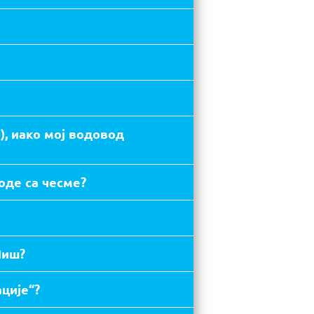
), иако мој водовод
оде са чесме?
Ниш?
ције“?