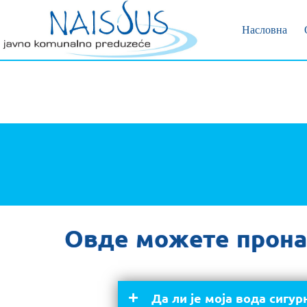
Позивни 
Пријава 
Насловна
Овде можете прона
Да ли је моја вода сигур