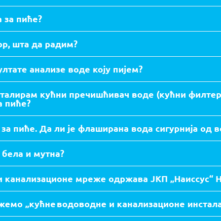
 за пиће?
р, шта да радим?
ултате анализе воде коју пијем?
сталирам кућни пречишћивач воде (кућни филтер
а пиће?
за пиће. Да ли је флаширана вода сигурнија од в
 бела и мутна?
и канализационе мреже одржава ЈКП „Наиссус“ 
жемо „кућне водоводне и канализационе инстала