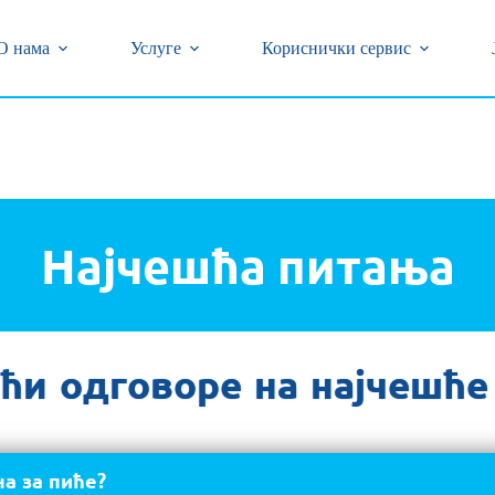
центар (018) 502-777 и 0800/323-320 бесплатан број
кварова на бројеве телефона (018) 502-618 и 239-774
О нама
Услуге
Кориснички сервис
Најчешћа питања
ћи одговоре на најчешће
на за пиће?