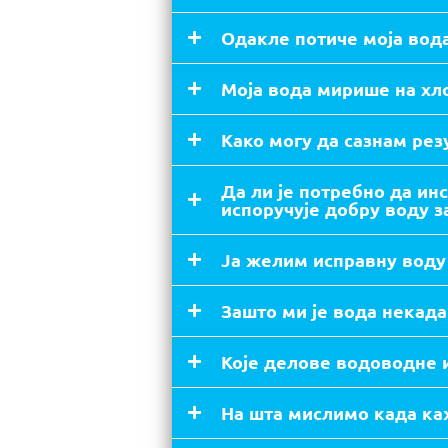
Одакле потиче моја вода
Моја вода мирише на хло
Како могу да сазнам рез
Да ли је потребно да ин
испоручује добру воду з
Ја желим исправну воду 
Зашто ми је вода некада
Које делове водоводне 
На шта мислимо када ка