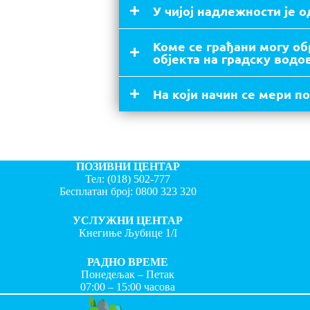
У чијој надлежности је 
Коме се грађани могу о
објекта на градску вод
На који начин се мери 
ПОЗИВНИ ЦЕНТАР
Тел:
(018) 502-777
Бесплатан број:
0800 323 320
УСЛУЖНИ ЦЕНТАР
Кнегиње Љубице 1/I
РАДНО ВРЕМЕ
Понедељак – Петак
07:00 – 15:00 часова