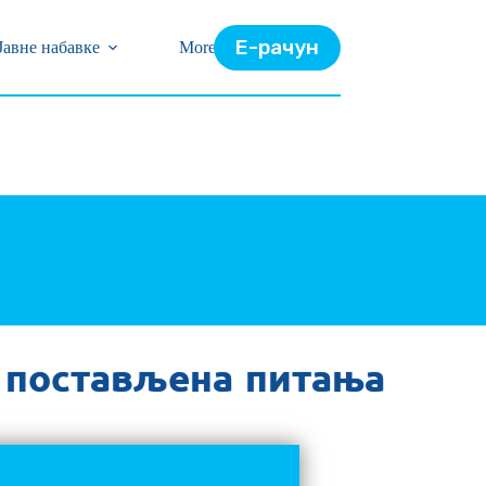
Е-рачун
Јавне набавке
More
 постављена питања