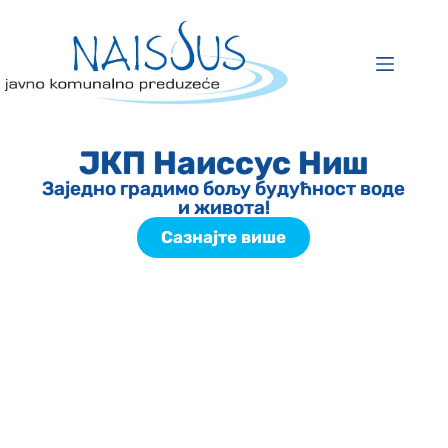
ЈКП Наиссус Ниш
Заједно градимо бољу будућност воде
и живота!
Сазнајте више