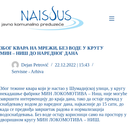
ЗБОГ КВАРА НА МРЕЖИ, БЕЗ ВОДЕ У КРУГУ
МИН – НИШ ДО НАРЕДНОГ ДАНА
Dejan Petrović
22.12.2022 | 15:43
Servisne - Arhiva
Због тежине квара који је настао у Шумадијској улици, у кругу
некадашње фабрике МИН ЛОКОМОТИВА – Ниш, није могуће
завршити интервенцију до краја дана, тако да остаје прекид у
снабдевању водом до наредног дана, најкасније до 15 сати, до
када се предвиђа завршетак радова и нормализација
водоснабдевања. Без воде остају корисници само на простору у
дворишном кругу МИН ЛОКОМОТИВА – НИШ.