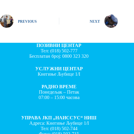
PREVIOUS
NEXT
ПОЗИВНИ ЦЕНТАР
Тел:
(018) 502-777
Бесплатан број:
0800 323 320
УСЛУЖНИ ЦЕНТАР
Кнегиње Љубице 1/I
РАДНО ВРЕМЕ
Понедељак – Петак
07:00 – 15:00 часова
УПРАВА ЈКП „НАИССУС“ НИШ
Адреса: Кнегиње Љубице 1/I
Тел:
(018) 502-744
Факс:
(018) 502-715