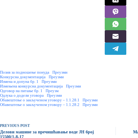
Позив за подношење понуда
Преузми
Конкурсна документација
Преузми
Измена и допуна бр. 1
Преузми
Измењена конкурсна документација
Преузми
Одговор на питање бр. 1
Преузм
Oдлука о додели уговора
Преузми
Обавештење о закљученом уговору – 1.1.28.1
Преузми
Обавештење о закљученом уговору – 1.1.28.2
Преузми
PREVIOUS
POST
Делови машине за пречишћавање воде ЈН број
Mа
15500/1-8-17