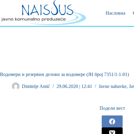
Позивни 
Пријава 
Насловна
Водомери и резервни делови за водомере (ЈН број 7351/1-1-01)
Dimitrije Antić
29.06.2020 | 12:41
Javne nabavke
,
Ja
Подели вест