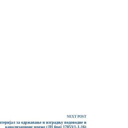
NEXT
POST
теријал за одржавање и изградњу водоводне и
канализационе мреже (ЈН број 17053/1-1-16)