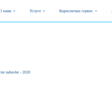
центар (018) 502-777 и 0800/323-320 бесплатан број
кварова на бројеве телефона (018) 502-618 и 239-774
О нама
Услуге
Кориснички сервис
vne nabavke - 2020