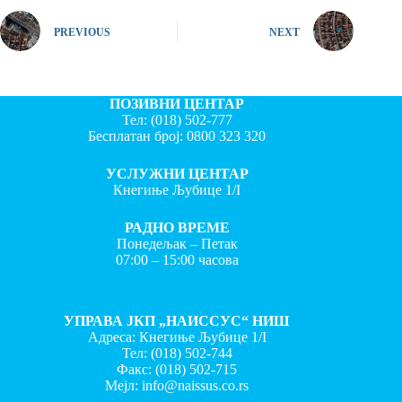
PREVIOUS
NEXT
ПОЗИВНИ ЦЕНТАР
Тел:
(018) 502-777
Бесплатан број:
0800 323 320
УСЛУЖНИ ЦЕНТАР
Кнегиње Љубице 1/I
РАДНО ВРЕМЕ
Понедељак – Петак
07:00 – 15:00 часова
УПРАВА ЈКП „НАИССУС“ НИШ
Адреса: Кнегиње Љубице 1/I
Тел:
(018) 502-744
Факс:
(018) 502-715
Мејл:
info@naissus.co.rs