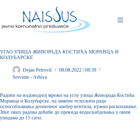
УГАО УЛИЦА ЖИВОРАДА КОСТИЋА МОРАВЦА И
КОЛУБАРСКЕ
Dejan Petrović
08.08.2022 | 08:39
Servisne - Arhiva
Радови на водоводној мрежи на углу улица Живорада Костића
Моравца и Колубарске, на замени телескопа ради
оспособљавања деоничног шибер вентила, нужно раскопавање.
Због ових радова доћиће до прекида водоснабдевања у овим
улицама до 15 сати.