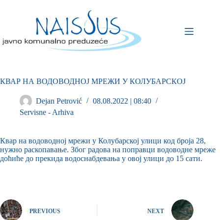
КВАР НА ВОДОВОДНОЈ МРЕЖИ У КОЛУБАРСКОЈ
Dejan Petrović
08.08.2022 | 08:40
Servisne - Arhiva
Квар на водоводној мрежи у Колубарској улици код броја 28,
нужно раскопавање. Због радова на поправци водоводне мреже
доћиће до прекида водоснабдевања у овој улици до 15 сати.
PREVIOUS
NEXT