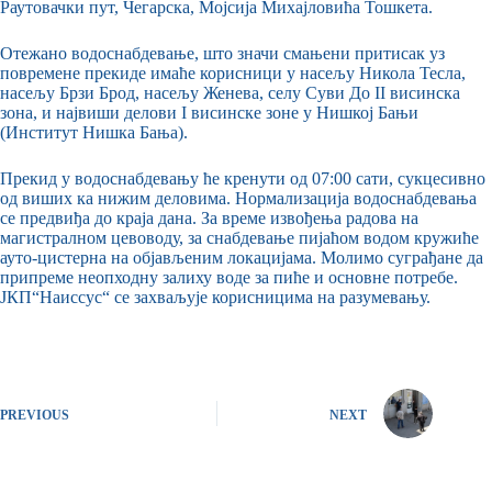
Раутовачки пут, Чегарска, Мојсија Михајловића Тошкета.
Отежано водоснабдевање, што значи смањени притисак уз
повремене прекиде имаће корисници у насељу Никола Тесла,
насељу Брзи Брод, насељу Женева, селу Суви До II висинска
зона, и највиши делови I висинске зоне у Нишкој Бањи
(Институт Нишка Бања).
Прекид у водоснабдевању ће кренути од 07:00 сати, сукцесивно
од виших ка нижим деловима. Нормализација водоснабдевања
се предвиђа до краја дана. За време извођења радова на
магистралном цевоводу, за снабдевање пијаћом водом кружиће
ауто-цистерна на објављеним локацијама. Молимо суграђане да
припреме неопходну залиху воде за пиће и основне потребе.
ЈКП“Наиссус“ се захваљује корисницима на разумевању.
PREVIOUS
NEXT