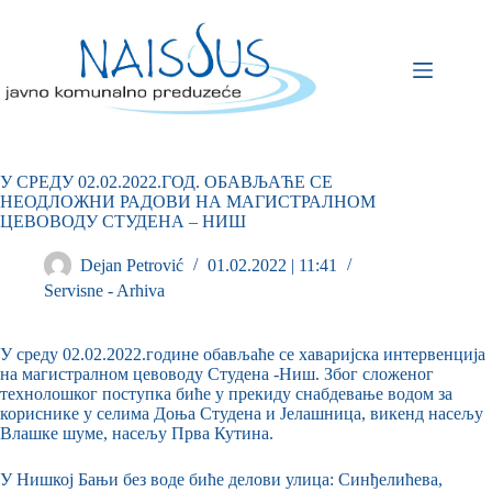
У СРЕДУ 02.02.2022.ГОД. ОБАВЉАЋЕ СЕ
НЕОДЛОЖНИ РАДОВИ НА МАГИСТРАЛНОМ
ЦЕВОВОДУ СТУДЕНА – НИШ
Dejan Petrović
01.02.2022 | 11:41
Servisne - Arhiva
У среду 02.02.2022.године обављаће се хаваријска интервенција
на магистралном цевоводу Студена -Ниш. Због сложеног
технолошког поступка биће у прекиду снабдевање водом за
кориснике у селима Доња Студена и Јелашница, викенд насељу
Влашке шуме, насељу Прва Кутина.
У Нишкој Бањи без воде биће делови улица: Синђелићева,