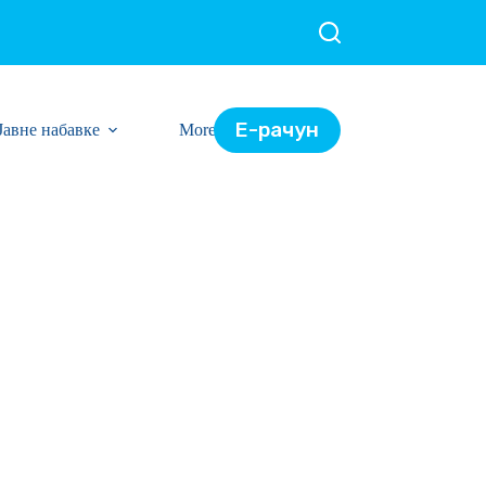
Е-рачун
Јавне набавке
More