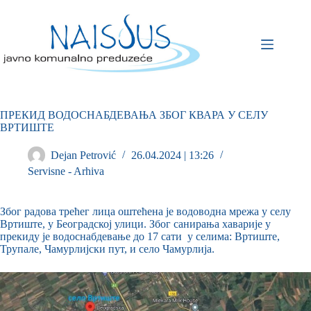
ПРЕКИД ВОДОСНАБДЕВАЊА ЗБОГ КВАРА У СЕЛУ
ВРТИШТЕ
Dejan Petrović
26.04.2024 | 13:26
Servisne - Arhiva
Због радова трећег лица оштећена је водоводна мрежа у селу
Вртиште, у Београдској улици. Због санирања хаварије у
прекиду је водоснабдевање до 17 сати у селима: Вртиште,
Трупале, Чамурлијски пут, и село Чамурлија.