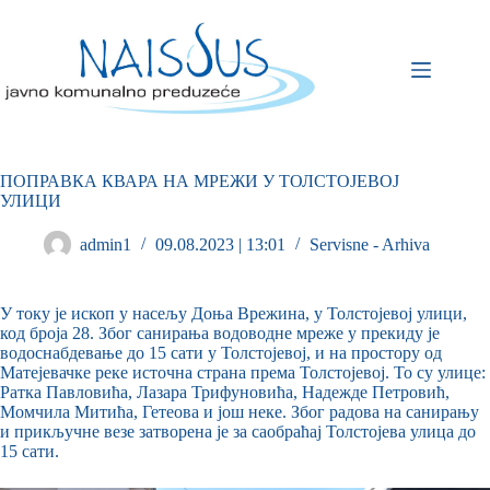
ПОПРАВКА КВАРА НА МРЕЖИ У ТОЛСТОЈЕВОЈ
УЛИЦИ
admin1
09.08.2023 | 13:01
Servisne - Arhiva
У току је ископ у насељу Доња Врежина, у Толстојевој улици,
код броја 28. Због санирања водоводне мреже у прекиду је
водоснабдевање до 15 сати у Толстојевој, и на простору од
Матејевачке реке источна страна према Толстојевој. То су улице:
Ратка Павловића, Лазара Трифуновића, Надежде Петровић,
Момчила Митића, Гетеова и још неке. Због радова на санирању
и прикључне везе затворена је за саобраћај Толстојева улица до
15 сати.