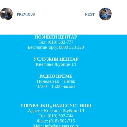
PREVIOUS
NEXT
ПОЗИВНИ ЦЕНТАР
Тел:
(018) 502-777
Бесплатан број:
0800 323 320
УСЛУЖНИ ЦЕНТАР
Кнегиње Љубице 1/I
РАДНО ВРЕМЕ
Понедељак – Петак
07:00 – 15:00 часова
УПРАВА ЈКП „НАИССУС“ НИШ
Адреса: Кнегиње Љубице 1/I
Тел:
(018) 502-744
Факс:
(018) 502-715
Мејл:
info@naissus.co.rs