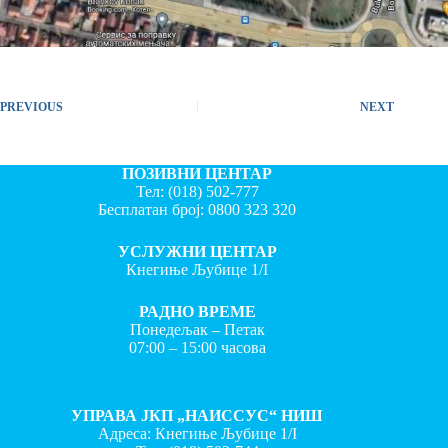
PREVIOUS
NEXT
ПОЗИВНИ ЦЕНТАР
Тел:
(018) 502-777
Бесплатан број:
0800 323 320
УСЛУЖНИ ЦЕНТАР
Кнегиње Љубице 1/I
РАДНО ВРЕМЕ
Понедељак – Петак
07:00 – 15:00 часова
УПРАВА ЈКП „НАИССУС“ НИШ
Адреса: Кнегиње Љубице 1/I