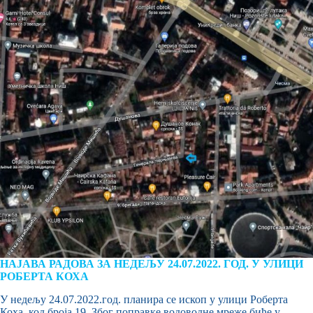
НАЈАВА РАДОВА ЗА НЕДЕЉУ 24.07.2022. ГОД. У УЛИЦИ
РОБЕРТА КОХА
У недељу 24.07.2022.год. планира се ископ у улици Роберта
Коха, код броја 19. Због поправке водоводне мреже биће у