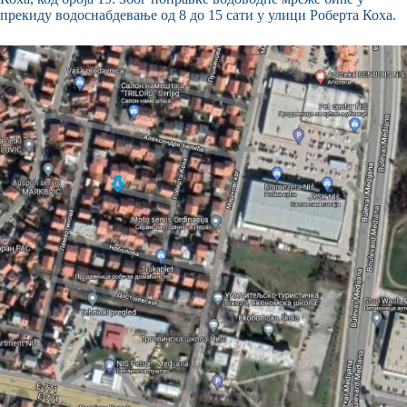
прекиду водоснабдевање од 8 до 15 сати у улици Роберта Коха.