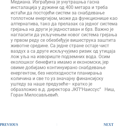
Медиана. Изграђена је унутрашња гасна
инсталација у дужини од 400 метара и треба
истаћи да постојећи систем за снабдевање
топлотном енергијом, може да функционише као
алтернатива, тако да прелазак са једног система
грејања на други је једноставан и брз. Важно је
нагласити да укључењем новог система грејања
у првом реду се обезбеђује вишеструка заштита
животне средине. Са једне стране остаје чист
ваздух а са друге искључујемо ризик од утицаја
лож уља на извориште подземних вода. Осим
еколошког бенефита имамо и економски, јер
овиме добијамо континуирано снабдевање
енергентом, без неопходности планирања
количина и све то уз значајну финансијску
уштеду за наше предузеће– кратко је
образложио в.д. директора ЈКП“Наиссус“ Ниш,
Горан Милосављевић.
PREVIOUS
NEXT