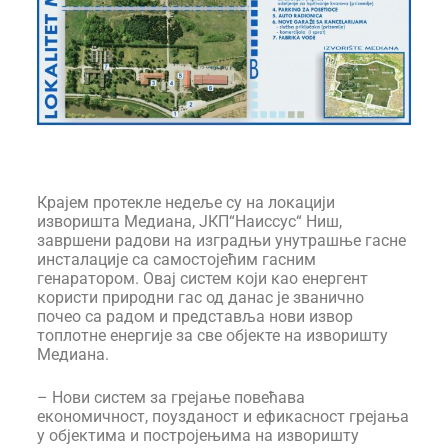
Крајем протекле недеље су на локацији
изворишта Медиана, ЈКП“Наиссус“ Ниш,
завршени радови на изградњи унутрашње гасне
инсталације са самостојећим гасним
генаратором. Овај систем који као енергент
користи природни гас од данас је званично
почео са радом и представља нови извор
топлотне енергије за све објекте на изворишту
Медиана.
– Нови систем за грејање повећава
економичност, поузданост и ефикасност грејања
у објектима и постројењима на изворишту