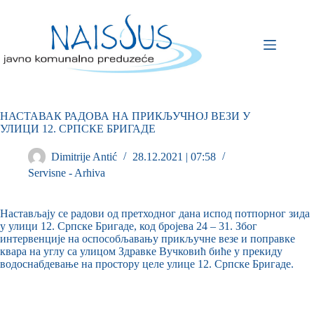
НАСТАВАК РАДОВА НА ПРИКЉУЧНОЈ ВЕЗИ У
УЛИЦИ 12. СРПСКЕ БРИГАДЕ
Dimitrije Antić
28.12.2021 | 07:58
Servisne - Arhiva
Настављају се радови од претходног дана испод потпорног зида
у улици 12. Српске Бригаде, код бројева 24 – 31. Због
интервенције на оспособљавању прикључне везе и поправке
квара на углу са улицом Здравке Вучковић биће у прекиду
водоснабдевање на простору целе улице 12. Српске Бригаде.