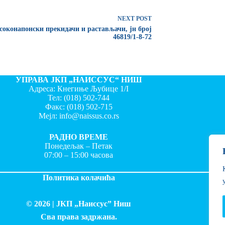
NEXT
POST
соконапонски прекидачи и растављачи, јн број
46819/1-8-72
УПРАВА ЈКП „НАИССУС“ НИШ
Адреса: Кнегиње Љубице 1/I
Тел:
(018) 502-744
Факс:
(018) 502-715
Мејл:
info@naissus.co.rs
РАДНО ВРЕМЕ
Понедељак – Петак
07:00 – 15:00 часова
Политика колачића
© 2026 |
ЈКП „Наиссус” Ниш
Сва права задржана.