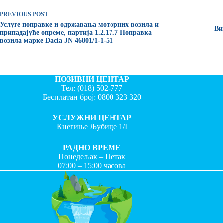
PREVIOUS
POST
Услуге поправке и одржавања моторних возила и
Ви
припадајуће опреме, партија 1.2.17.7 Поправка
возила марке Dacia JN 46801/1-1-51
ПОЗИВНИ ЦЕНТАР
Тел:
(018) 502-777
Бесплатан број:
0800 323 320
УСЛУЖНИ ЦЕНТАР
Кнегиње Љубице 1/I
РАДНО ВРЕМЕ
Понедељак – Петак
07:00 – 15:00 часова