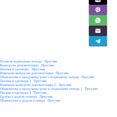
Позив за подношење понуда
Преузми
Конкурсна документација
Преузми
Питања и одговори
Преузми
Измењена конкурсна документација
Преузми
Обавештење о продужењу рока о подношењу понуда
Преузми
Питања и одговори 2
Преузми
Измењена конкурсна документација 2
Преузми
Обавештење о продужењу рока ѕа подношење понуда 2
Преузми
Питања и одговори 3
Преузми
Одлука о додели уговора
Преузми
Обавештење о додели уговора
Преузми