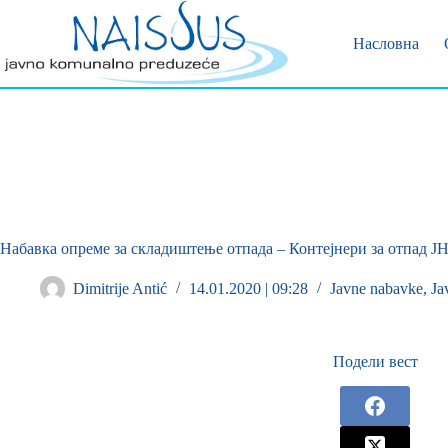
Позивни 
Пријава 
Насловна
Набавка опреме за складиштење отпада – Контејнери за отпад ЈН 
Dimitrije Antić
14.01.2020 | 09:28
Javne nabavke
,
Ja
Подели вест