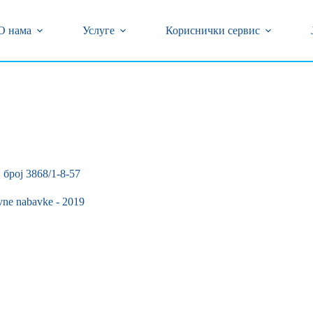
центар (018) 502-777 и 0800/323-320 бесплатан број
кварова на бројеве телефона (018) 502-618 и 239-774
О нама
Услуге
Кориснички сервис
број 3868/1-8-57
vne nabavke - 2019