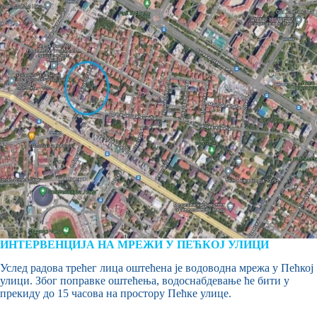
ИНТЕРВЕНЦИЈА НА МРЕЖИ У ПЕЋКОЈ УЛИЦИ
Услед радова трећег лица оштећена је водоводна мрежа у Пећкој
улици. Због поправке оштећења, водоснабдевање ће бити у
прекиду до 15 часова на простору Пећке улице.