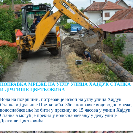
ПОПРАВКА МРЕЖЕ НА УГЛУ УЛИЦА ХАЈДУК СТАНКА
И ДРАГИШЕ ЦВЕТКОВИЋА
Вода на површини, потребан је ископ на углу улица Хајдук
Станка и Драгише Цветковића. Због поправке водоводне мреже,
водоснабдевање ће бити у прекиду до 15 часова у улици Хајдук
Станка а могућ је прекид у водоснабдевању у делу улице
Драгише Цветковића.