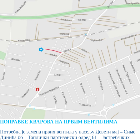
ПОПРАВКЕ КВАРОВА НА ПРВИМ ВЕНТИЛИМА
Потребна је замена првих вентила у насељу Девети мај – Симе
Динића бб – Топлички партизански одред 61 – Јастребачких