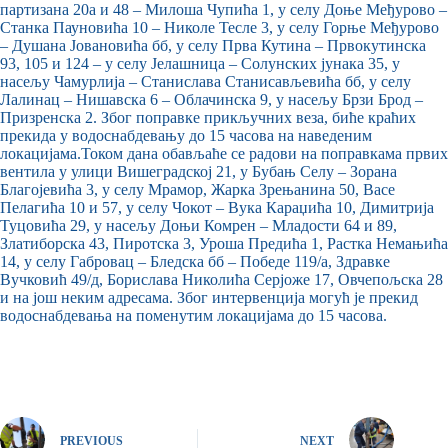
партизана 20а и 48 – Милоша Чупића 1, у селу Доње Међурово –
Станка Пауновића 10 – Николе Тесле 3, у селу Горње Међурово
– Душана Јовановића бб, у селу Прва Кутина – Првокутинска
93, 105 и 124 – у селу Јелашница – Солунских јунака 35, у
насељу Чамурлија – Станислава Станисављевића бб, у селу
Лалинац – Нишавска 6 – Облачинска 9, у насељу Брзи Брод –
Призренска 2. Због поправке прикључних веза, биће краћих
прекида у водоснабдевању до 15 часова на наведеним
локацијама.Током дана обављаће се радови на поправкама првих
вентила у улици Вишеградској 21, у Бубањ Селу – Зорана
Благојевића 3, у селу Мрамор, Жарка Зрењанина 50, Васе
Пелагића 10 и 57, у селу Чокот – Вука Караџића 10, Димитрија
Туцовића 29, у насељу Доњи Комрен – Младости 64 и 89,
Златиборска 43, Пиротска 3, Уроша Предића 1, Растка Немањића
14, у селу Габровац – Бледска бб – Победе 119/а, Здравке
Вучковић 49/д, Борислава Николића Серјоже 17, Овчепољска 28
и на још неким адресама. Због интервенција могућ је прекид
водоснабдевања на поменутим локацијама до 15 часова.
PREVIOUS
NEXT