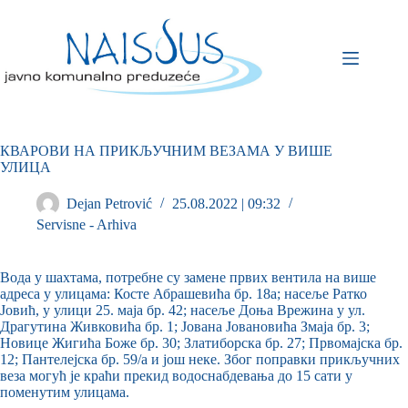
КВАРOВИ НА ПРИКЉУЧНИМ ВЕЗАМА У ВИШЕ
УЛИЦА
Dejan Petrović
25.08.2022 | 09:32
Servisne - Arhiva
Вода у шахтама, потребне су замене првих вентила на више
адреса у улицама: Косте Абрашевића бр. 18а; насеље Ратко
Јовић, у улици 25. маја бр. 42; насеље Доња Врежина у ул.
Драгутина Живковића бр. 1; Јована Јовановића Змаја бр. 3;
Новице Жигића Боже бр. 30; Златиборска бр. 27; Првомајска бр.
12; Пантелејска бр. 59/а и још неке. Због поправки прикључних
веза могућ је краћи прекид водоснабдевања до 15 сати у
поменутим улицама.