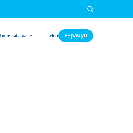
Е-рачун
Јавне набавке
More