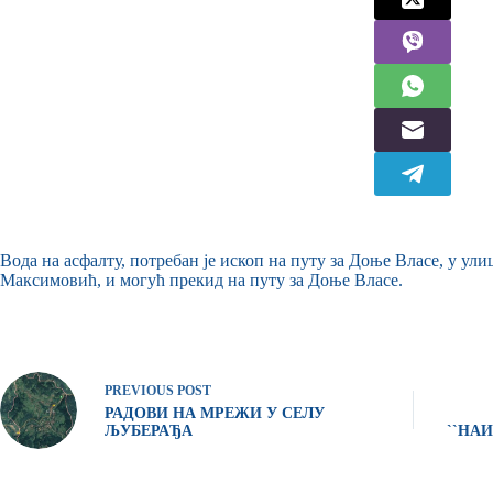
Вода на асфалту, потребан је ископ на путу за Доње Власе, у у
Максимовић, и могућ прекид на путу за Доње Власе.
PREVIOUS
POST
РАДОВИ НА МРЕЖИ У СЕЛУ
ЉУБЕРАЂА
``НАИ