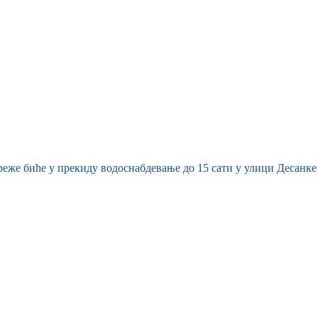
мреже биће у прекиду водоснабдевање до 15 сати у улици Десанке