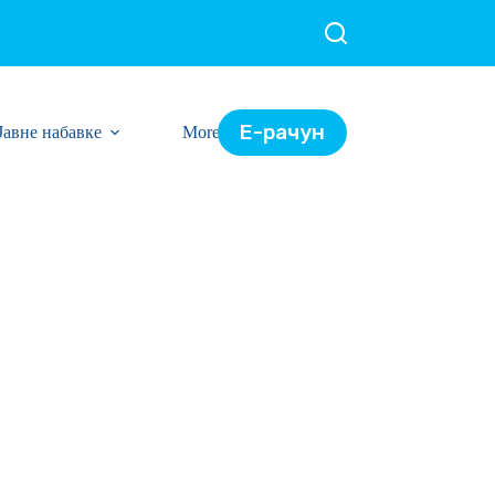
Е-рачун
Јавне набавке
More