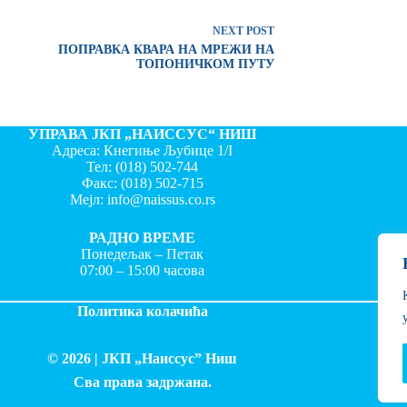
NEXT
POST
ПОПРАВКА КВАРА НА МРЕЖИ НА
ТОПОНИЧКОМ ПУТУ
УПРАВА ЈКП „НАИССУС“ НИШ
Адреса: Кнегиње Љубице 1/I
Тел:
(018) 502-744
Факс:
(018) 502-715
Мејл:
info@naissus.co.rs
РАДНО ВРЕМЕ
Понедељак – Петак
07:00 – 15:00 часова
Политика колачића
© 2026 |
ЈКП „Наиссус” Ниш
Сва права задржана.