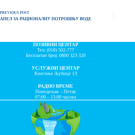
PREVIOUS
POST
АПЕЛ ЗА РАЦИОНАЛНУ ПОТРОШЊУ ВОДЕ
ПОЗИВНИ ЦЕНТАР
Тел:
(018) 502-777
Бесплатан број:
0800 323 320
УСЛУЖНИ ЦЕНТАР
Кнегиње Љубице 1/I
РАДНО ВРЕМЕ
Понедељак – Петак
07:00 – 15:00 часова