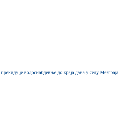
прекиду је водоснабдевње до краја дана у селу Мезграја.