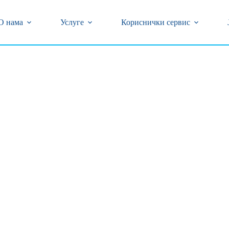
центар (018) 502-777 и 0800/323-320 бесплатан број
кварова на бројеве телефона (018) 502-618 и 239-774
О нама
Услуге
Кориснички сервис