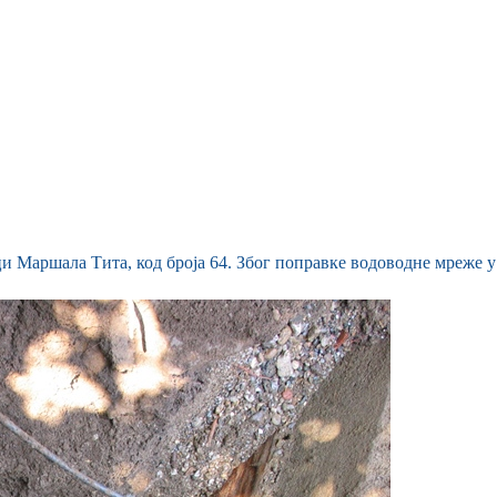
ци Маршала Тита, код броја 64. Због поправке водоводне мреже у 