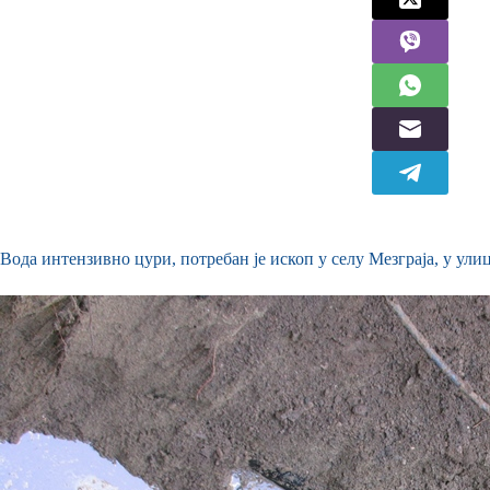
Вода интензивно цури, потребан је ископ у селу Мезграја, у ули