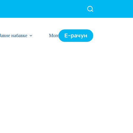
Е-рачун
Јавне набавке
More