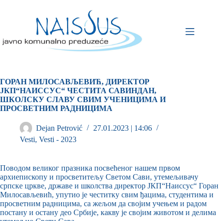
ГОРАН МИЛОСАВЉЕВИЋ, ДИРЕКТОР
ЈКП“НАИССУС“ ЧЕСТИТА САВИНДАН,
ШКOЛСКУ СЛАВУ СВИМ УЧЕНИЦИМА И
ПРОСВЕТНИМ РАДНИЦИМА
Dejan Petrović
27.01.2023 | 14:06
Vesti
,
Vesti - 2023
Поводом великог празника посвећеног нашем првом
архиепископу и просветитељу Светом Сави, утемељивачу
српске цркве, државе и школства директор ЈКП“Наиссус“ Горан
Милосављевић, упутио је честитку свим ђацима, студентима и
просветним радницима, са жељом да својим учењем и радом
постану и остану део Србије, какву је својим животом и делима