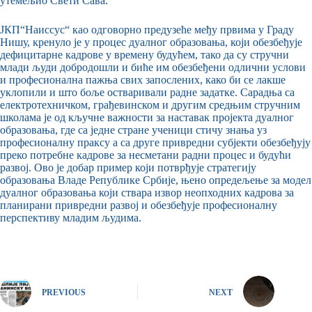
утемељио Свети Сава.
ЈКП“Наиссус“ као одговорно предузеће међу првима у Граду
Нишу, кренуло је у процес дуалног образовања, који обезбеђује
дефицитарне кадрове у времену будућем, тако да су стручни
млади људи добродошли и биће им обезбеђени одлични услови
и професионална пажња свих запослених, како би се лакше
уклопили и што боље остваривали радне задатке. Сарадња са
електротехничком, грађевинском и другим средњим стручним
школама је од кључне важности за наставак пројекта дуалног
образовања, где са једне стране ученици стичу знања уз
професионалну праксу а са друге привредни субјекти обезбеђују
преко потребне кадрове за несметани радни процес и будући
развој. Ово је добар пример који потврђује стратегију
образовања Владе Републике Србије, њено опредељење за модел
дуалног образовања који ствара извор неопходних кадрова за
планирани привредни развој и обезбеђује професионалну
перспективу младим људима.
PREVIOUS
NEXT