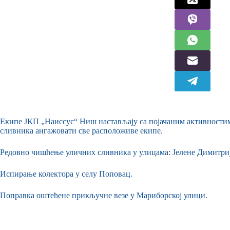
Екипе ЈКП „Наиссус“ Ниш настављају са појачаним активности
сливника ангажовати све расположиве екипе.
Редовно чишћење уличних сливника у улицама: Јелене Димитри
Испирање колектора у селу Поповац.
Поправка оштећене прикључне везе у Мариборској улици.