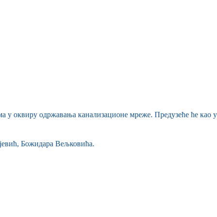
ма у оквиру одржавања канализационе мреже. Предузеће ће као
јевић, Божидара Вељковића.