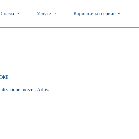
центар (018) 502-777 и 0800/323-320 бесплатан број
кварова на бројеве телефона (018) 502-618 и 239-774
О нама
Услуге
Кориснички сервис
ЕЖЕ
alizacione mreze - Arhiva