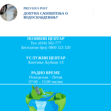
PREVIOUS
POST
ДОПУНА САОПШТЕЊА О
ВОДОСНАБДЕВАЊУ
ПОЗИВНИ ЦЕНТАР
Тел:
(018) 502-777
Бесплатан број:
0800 323 320
УСЛУЖНИ ЦЕНТАР
Кнегиње Љубице 1/I
РАДНО ВРЕМЕ
Понедељак – Петак
07:00 – 15:00 часова