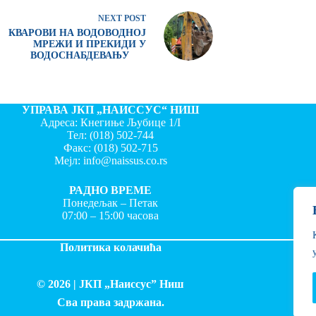
NEXT
POST
КВАРОВИ НА ВОДОВОДНОЈ
МРЕЖИ И ПРЕКИДИ У
ВОДОСНАБДЕВАЊУ
УПРАВА ЈКП „НАИССУС“ НИШ
Адреса: Кнегиње Љубице 1/I
Тел:
(018) 502-744
Факс:
(018) 502-715
Мејл:
info@naissus.co.rs
РАДНО ВРЕМЕ
Понедељак – Петак
07:00 – 15:00 часова
Политика колачића
© 2026 |
ЈКП „Наиссус” Ниш
Сва права задржана.