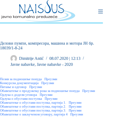
Делови пумпи, компресора, машина и мотора ЈН бр.
18039/1-8-24
Dimitrije Antić
08.07.2020 | 12:13
Javne nabavke
,
Javne nabavke - 2020
Позив за подношење понуда
Преузми
Конкурсна документација
Преузми
Питање и одговор
Преузми
Обавештење о продужењу рока за подношење понуда
Преузми
Одлука о додели уговора
Преузми
Одлука о обустави поступка
Преузми
Oбавештење о обустави поступка, партија 1.
Преузми
Oбавештење о обустави поступка, партија 2.
Преузми
Oбавештење о обустави поступка, партија 3.
Преузми
Обавештење о закљученом уговору, партија 4
Преузми