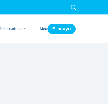
Е-рачун
Јавне набавке
More