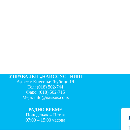
УПРАВА ЈКП „НАИССУС“ НИШ
Адреса: Кнегиње Љубице 1/I
Тел:
(018) 502-744
Факс:
(018) 502-715
Мејл:
info@naissus.co.rs
РАДНО ВРЕМЕ
Понедељак – Петак
07:00 – 15:00 часова