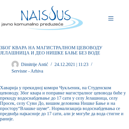
ЗБОГ КВАРА НА МАГИСТРАЛНОМ ЦЕВОВОДУ
ЈЕЛАШНИЦА И ДЕО НИШКЕ БАЊЕ БЕЗ ВОДЕ
Dimitrije Antić
24.12.2021 | 11:23
Servisne - Arhiva
Хаварија у прекидној комори Чукљеник, на Студенском
цевоводу. Због квара и поправке магистралног цевовода биће у
прекиду водоснабдевање до 17 сати у селу Јелашница, селу
Просек, селу Суви До, вишим деловима Нишке Бање и на
простору“Влашке шуме“. Нормализација водоснабдевања се
предвиђа најкасније до 17 сати, али је могуће да вода стигне и
раније.