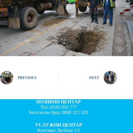
PREVIOUS
NEXT
ПОЗИВНИ ЦЕНТАР
Тел:
(018) 502-777
Бесплатан број:
0800 323 320
УСЛУЖНИ ЦЕНТАР
Кнегиње Љубице 1/I