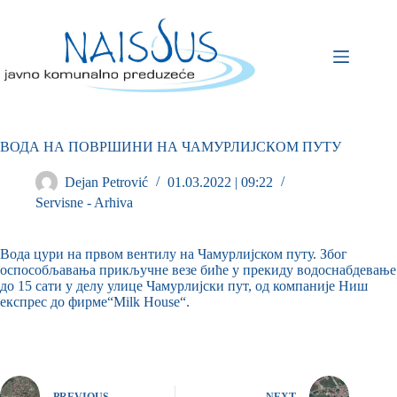
ВОДА НА ПОВРШИНИ НА ЧАМУРЛИЈСКОМ ПУТУ
Dejan Petrović
01.03.2022 | 09:22
Servisne - Arhiva
Вода цури на првом вентилу на Чамурлијском путу. Због
оспособљавања прикључне везе биће у прекиду водоснабдевање
до 15 сати у делу улице Чамурлијски пут, од компаније Ниш
експрес до фирме“Milk House“.
PREVIOUS
NEXT