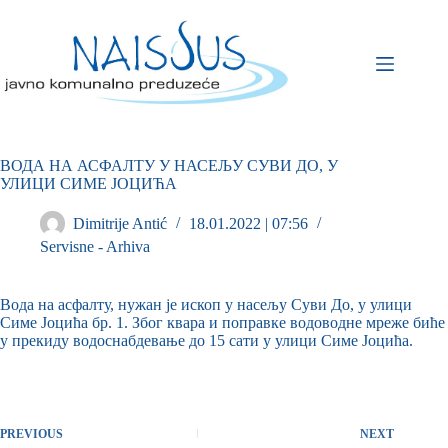
ВОДА НА АСФАЛТУ У НАСЕЉУ СУВИ ДО, У
УЛИЦИ СИМЕ ЈОЦИЋА
Dimitrije Antić
18.01.2022 | 07:56
Servisne - Arhiva
Вода на асфалту, нужан је ископ у насељу Суви До, у улици
Симе Јоцића бр. 1. Због квара и поправке водоводне мреже биће
у прекиду водоснабдевање до 15 сати у улици Симе Јоцића.
PREVIOUS
NEXT