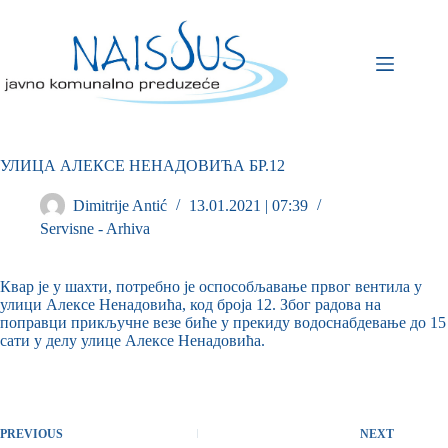
УЛИЦА АЛЕКСЕ НЕНАДОВИЋА БР.12
Dimitrije Antić
13.01.2021 | 07:39
Servisne - Arhiva
Квар је у шахти, потребно је оспособљавање првог вентила у
улици Алексе Ненадовића, код броја 12. Због радова на
поправци прикључне везе биће у прекиду водоснабдевањe до 15
сати у делу улице Алексе Ненадовића.
PREVIOUS
NEXT