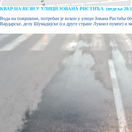
КВАР НА ВЕЗИ У УЛИЦИ ЈОВАНА РИСТИЋА (недеља 20.11.
Вода на површини, потребан је ископ у улици Јована Ристића бб
Вардарске, делу Шумадијске (са друге стране Лукоил пумпе) и м