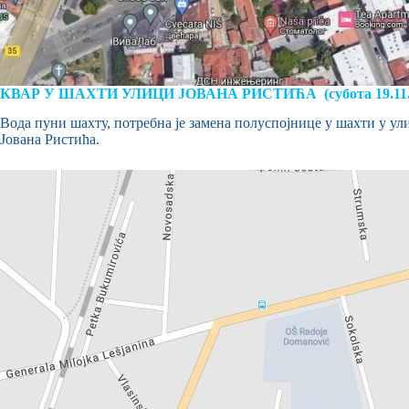
КВАР У ШАХТИ УЛИЦИ ЈОВАНА РИСТИЋА (субота 19.11.2
Вода пуни шахту, потребна је замена полуспојнице у шахти у ули
Јована Ристића.