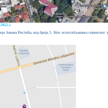
022.)
ци Јована Ристића, код броја 5. Због оспособљавања сервисног з