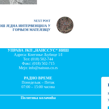
NEXT
POST
ОШ ЈЕДНА ИНТЕРВЕНЦИЈА У
ГОРЊЕМ МАТЕЈЕВЦУ
УПРАВА ЈКП „НАИССУС“ НИШ
Адреса: Кнегиње Љубице 1/I
Тел:
(018) 502-744
Факс:
(018) 502-715
Мејл:
info@naissus.co.rs
РАДНО ВРЕМЕ
Понедељак – Петак
07:00 – 15:00 часова
Политика колачића