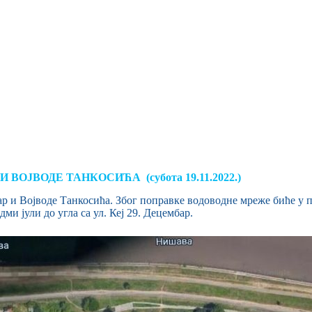
ВОЈВОДЕ ТАНКОСИЋА (субота 19.11.2022.)
ар и Војводе Танкосића. Због поправке водоводне мреже биће у п
ми јули до угла са ул. Кеј 29. Децембар.