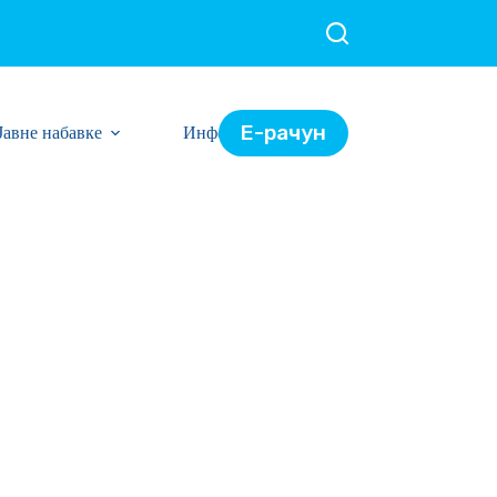
Е-рачун
Јавне набавке
Информације