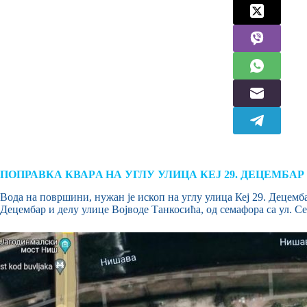
ПОПРАВКА КВАРA НА УГЛУ УЛИЦА КЕЈ 29. ДЕЦЕМБАР И 
Вода на површини, нужан је ископ на углу улица Кеј 29. Децемб
Децембар и делу улице Војводе Танкосића, од семафора са ул. Сед