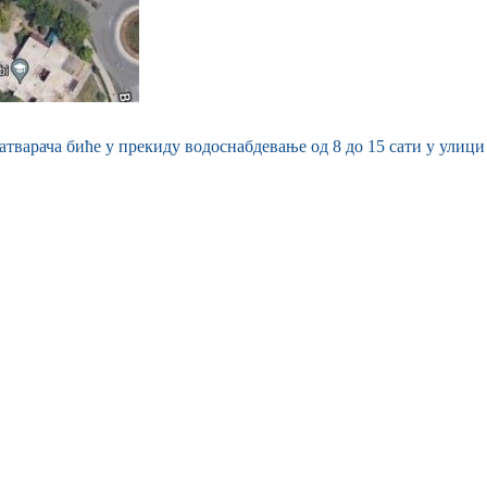
атварача биће у прекиду водоснабдевање од 8 до 15 сати у улици