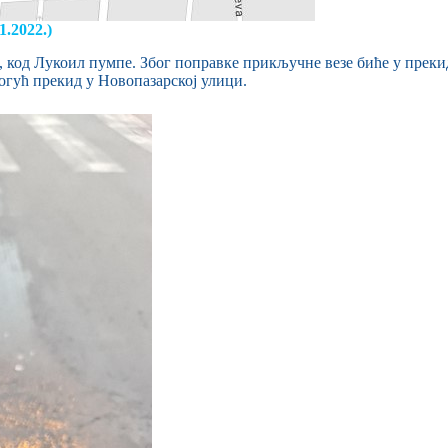
2022.)
, код Лукоил пумпе. Због поправке прикључне везе биће у прекид
огућ прекид у Новопазарској улици.