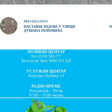
PREVIOUS
POST
НАСТАВАК РАДОВА У УЛИЦИ
Ј
ДУШАНА ПОПОВИЋА
ПОЗИВНИ ЦЕНТАР
Тел:
(018) 502-777
Бесплатан број:
0800 323 320
УСЛУЖНИ ЦЕНТАР
Кнегиње Љубице 1/I
РАДНО ВРЕМЕ
Понедељак – Петак
07:00 – 15:00 часова