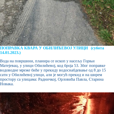
ПОПРАВКА КВАРА У ОБИЛИЋЕВОЈ УЛИЦИ (субота
14.01.2023.)
Вода на површини, планира се ископ у насељу Горњи
Матејевац, у улици Обилићевој, код броја 53. Због поправке
водоводне мреже биће у прекиду водоснабдевање од 8 до 15
сати у Обилићевој улици, али је могућ прекид и на ширем
простору са улицама: Радничкој, Орловића Павла, Старина
Новака.