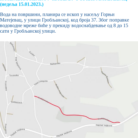
(недеља 15.01.2023.)
Вода на површини, планира се ископ у насељу Горњи
Матејевац, у улици Гробљанској, код броја 37. Због поправке
водоводне мреже биће у прекиду водоснабдевање од 8 до 15
сати у Гробљанској улици.