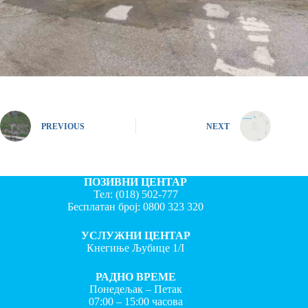
PREVIOUS
NEXT
ПОЗИВНИ ЦЕНТАР
Тел:
(018) 502-777
Бесплатан број:
0800 323 320
УСЛУЖНИ ЦЕНТАР
Кнегиње Љубице 1/I
РАДНО ВРЕМЕ
Понедељак – Петак
07:00 – 15:00 часова