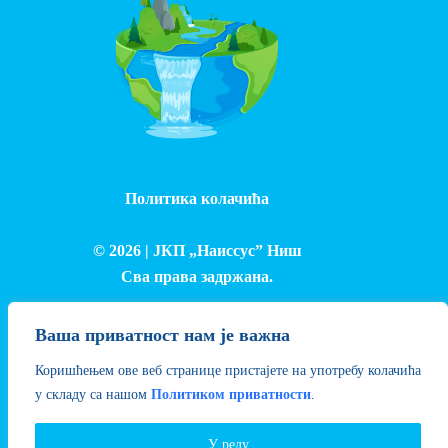
Политика колачића
© 2026 |
ЈКП „Наиссус” Ниш
Сва права задржана.
Израда и одржавање сајта - Лука Петровић
Ваша приватност нам је важна
Коришћењем ове веб странице пристајете на употребу колачића
у складу са нашом
Политиком приватности
.
У реду