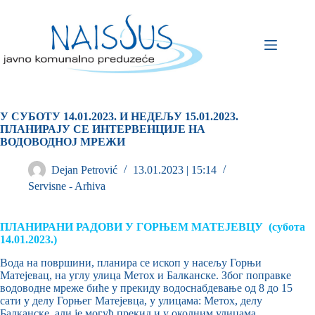
У СУБОТУ 14.01.2023. И НЕДЕЉУ 15.01.2023.
ПЛАНИРАЈУ СЕ
ИНТЕРВЕНЦИЈЕ НА
ВОДОВОДНОЈ МРЕЖИ
Dejan Petrović
13.01.2023 | 15:14
Servisne - Arhiva
ПЛАНИРАНИ РАДОВИ У ГОРЊЕМ МАТЕЈЕВЦУ (субота
14.01.2023.)
Вода на површини, планира се ископ у насељу Горњи
Матејевац, на углу улица Метох и Балканске. Због поправке
водоводне мреже биће у прекиду водоснабдевање од 8 до 15
сати у делу Горњег Матејевца, у улицама: Метох, делу
Балканске, али је могућ прекид и у околним улицама.