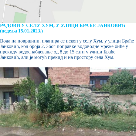
РАДОВИ У СЕЛУ ХУМ, У УЛИЦИ БРАЋЕ ЈАНКОВИЋ
(недеља 15.01.2023.)
Вода на површини, планира се ископ у селу Хум, у улици Браће
Јанковић, код броја 2. Због поправке водоводне мреже биће у
прекиду водоснабдевање од 8 до 15 сати у улици Браће
Јанковић, али је могућ прекид и на простору села Хум.