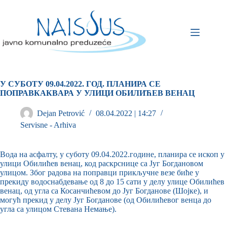
У СУБОТУ 0
9
.04.2022. ГОД. ПЛАНИРА СЕ
ПОПРАВКА
КВAРА У УЛИЦИ ОБИЛИЋЕВ ВЕНАЦ
Dejan Petrović
08.04.2022 | 14:27
Servisne - Arhiva
Вода на асфалту, у суботу 09.04.2022.године, планира се ископ у
улици Обилићев венац, код раскрснице са Југ Богдановом
улицом. Због радова на поправци прикључне везе биће у
прекиду водоснабдевање од 8 до 15 сати у делу улице Обилићев
венац, од угла са Косанчићевом до Југ Богданове (Шојке), и
могућ прекид у делу Југ Богданове (од Обилићевог венца до
угла са улицом Стевана Немање).