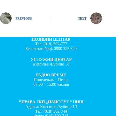
PREVIOUS
NEXT
ПОЗИВНИ ЦЕНТАР
Тел:
(018) 502-777
Бесплатан број:
0800 323 320
УСЛУЖНИ ЦЕНТАР
Кнегиње Љубице 1/I
РАДНО ВРЕМЕ
Понедељак – Петак
07:00 – 15:00 часова
УПРАВА ЈКП „НАИССУС“ НИШ
Адреса: Кнегиње Љубице 1/I
Тел:
(018) 502-744
Факс:
(018) 502-715