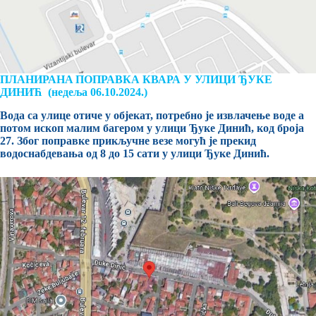
ПЛАНИРАНA ПОПРАВКА КВАРА У УЛИЦИ ЂУКЕ
ДИНИЋ (недеља 06.10.2024.)
Вода са улице отиче у објекат, потребно је извлачење воде а
потом ископ малим багером у улици Ђуке Динић, код броја
27. Због поправке прикључне везе могућ је прекид
водоснабдевања од 8 до 15 сати у улици Ђуке Динић.