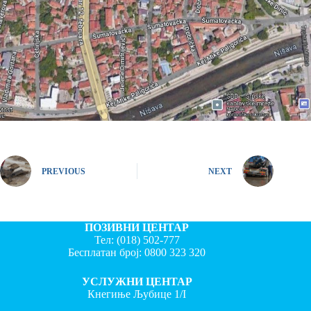
PREVIOUS
NEXT
ПОЗИВНИ ЦЕНТАР
Тел:
(018) 502-777
Бесплатан број:
0800 323 320
УСЛУЖНИ ЦЕНТАР
Кнегиње Љубице 1/I