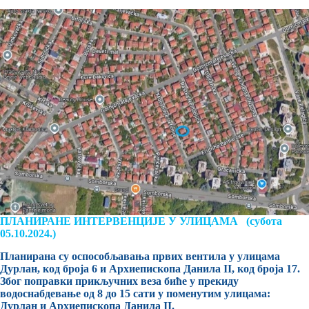
ПЛАНИРАНЕ ИНТЕРВЕНЦИЈЕ У УЛИЦАМА (субота
05.10.2024.)
Планирана су оспособљавања првих вентила у улицама
Дурлан, код броја 6 и Архиепископа Данила II, код броја 17.
Због поправки прикључних веза биће у прекиду
водоснабдевање од 8 до 15 сати у поменутим улицама:
Дурлан и Архиепископа Данила II.