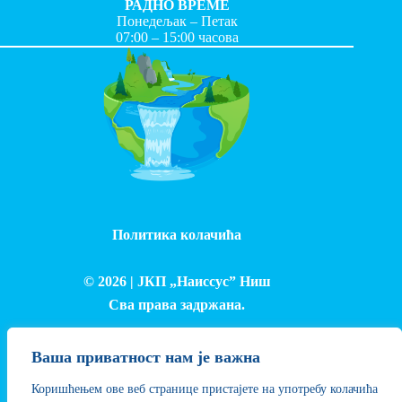
РАДНО ВРЕМЕ
Понедељак – Петак
07:00 – 15:00 часова
Политика колачића
© 2026 |
ЈКП „Наиссус” Ниш
Сва права задржана.
Израда и одржавање сајта - Лука Петровић
Ваша приватност нам је важна
Коришћењем ове веб странице пристајете на употребу колачића