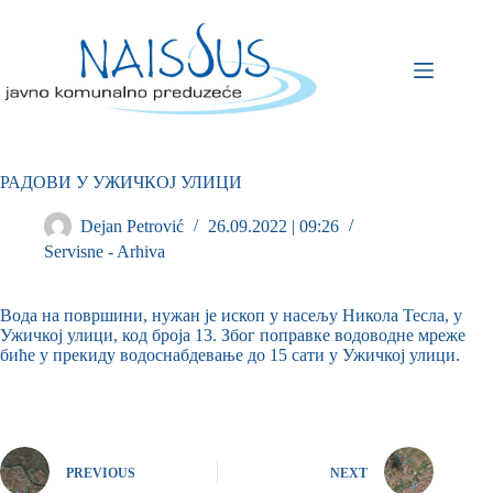
РАДОВИ У УЖИЧКОЈ УЛИЦИ
Dejan Petrović
26.09.2022 | 09:26
Servisne - Arhiva
Вода на површини, нужан је ископ у насељу Николa Теслa, у
Ужичкој улици, код броја 13. Због поправке водоводне мреже
биће у прекиду водоснабдевање до 15 сати у Ужичкој улици.
PREVIOUS
NEXT