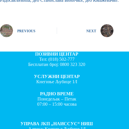
Радосављевића, део Станислава Биничког, део Књажевачке.
PREVIOUS
NEXT
ПОЗИВНИ ЦЕНТАР
Тел:
(018) 502-777
Бесплатан број:
0800 323 320
УСЛУЖНИ ЦЕНТАР
Кнегиње Љубице 1/I
РАДНО ВРЕМЕ
Понедељак – Петак
07:00 – 15:00 часова
УПРАВА ЈКП „НАИССУС“ НИШ
Адреса: Кнегиње Љубице 1/I