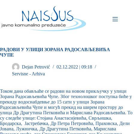
РАДОВИ У УЛИЦИ ЗОРАНА РАДОСАВЉЕВИЋА
ЧУПЕ
Dejan Petrović
02.12.2022 | 09:18
Servisne - Arhiva
Током дана обављаће се радови на новом прикључку у улици
Зорана Радосављевића Чупе. Због технолошког поступка биће у
прекиду водоснабдевње до 15 сати у улици Зорана
Радосављевића Чупе и могућ прекид на ширем простору до
улица Др Драгутина Петковића и Марислава Радосављевића. То
су следеће улице: Стојана Анастасијевића, Сврљишка,
Бродарска, Јастребачка, Др Петра Петровића, Праховска, Дели
Јована, Лужничка, Др Драгутина Петковића, Марислава