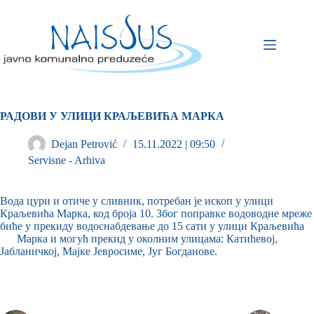
РАДОВИ У УЛИЦИ КРАЉЕВИЋА МАРКА
Dejan Petrović
15.11.2022 | 09:50
Servisne - Arhiva
Вода цури и отиче у сливник, потребан је ископ у улици
Краљевића Марка, код броја 10. Због поправке водоводне мреже
биће у прекиду водоснабдевање до 15 сати у улици Краљевића
Марка и могућ прекид у околним улицама: Катићевој,
Јабланичкој, Мајке Јевросиме, Југ Богданове.