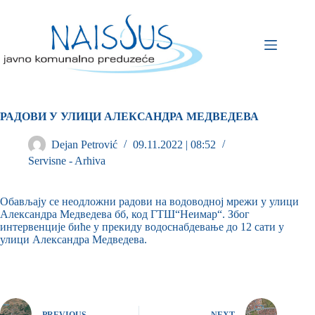
РАДОВИ У УЛИЦИ АЛЕКСАНДРА МЕДВЕДЕВА
Dejan Petrović
09.11.2022 | 08:52
Servisne - Arhiva
Обављају се неодложни радови на водоводној мрежи у улици
Александра Медведева бб, код ГТШ“Неимар“. Због
интервенције биће у прекиду водоснабдевање до 12 сати у
улици Александра Медведева.
PREVIOUS
NEXT