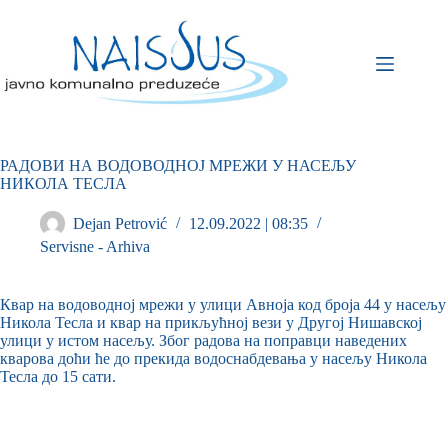
РАДОВИ НА ВОДОВОДНОЈ МРЕЖИ У НАСЕЉУ
НИКОЛА ТЕСЛА
Dejan Petrović
12.09.2022 | 08:35
Servisne - Arhiva
Квар на водоводној мрежи у улици Авноја код броја 44 у насељу
Никола Тесла и квар на прикљућној вези у Другој Нишавској
улици у истом насељу. Због радова на поправци наведених
кварова доћи ће до прекида водоснабдевања у насељу Никола
Тесла до 15 сати.