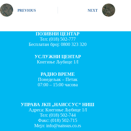
PREVIOUS
NEXT
ПОЗИВНИ ЦЕНТАР
Тел:
(018) 502-777
Бесплатан број:
0800 323 320
УСЛУЖНИ ЦЕНТАР
Кнегиње Љубице 1/I
РАДНО ВРЕМЕ
Понедељак – Петак
07:00 – 15:00 часова
УПРАВА ЈКП „НАИССУС“ НИШ
Адреса: Кнегиње Љубице 1/I
Тел:
(018) 502-744
Факс:
(018) 502-715
Мејл:
info@naissus.co.rs