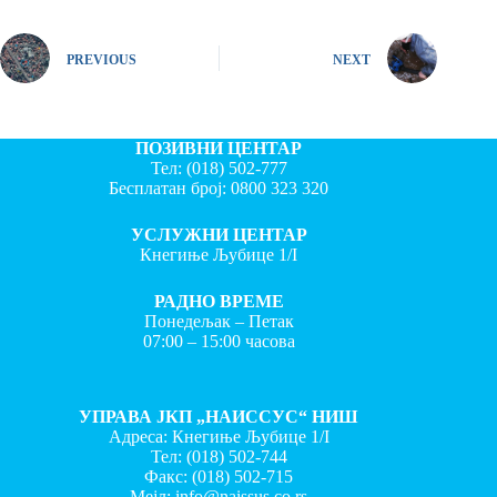
PREVIOUS
NEXT
ПОЗИВНИ ЦЕНТАР
Тел:
(018) 502-777
Бесплатан број:
0800 323 320
УСЛУЖНИ ЦЕНТАР
Кнегиње Љубице 1/I
РАДНО ВРЕМЕ
Понедељак – Петак
07:00 – 15:00 часова
УПРАВА ЈКП „НАИССУС“ НИШ
Адреса: Кнегиње Љубице 1/I
Тел:
(018) 502-744
Факс:
(018) 502-715
Мејл:
info@naissus.co.rs