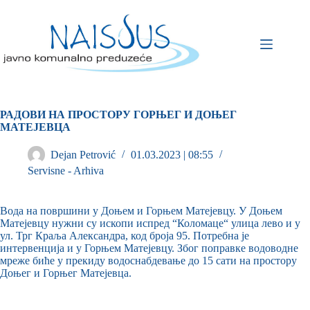
РАДОВИ НА ПРОСТОРУ ГОРЊЕГ И ДОЊЕГ
МАТЕЈЕВЦА
Dejan Petrović
01.03.2023 | 08:55
Servisne - Arhiva
Вода на површини у Доњем и Горњем Матејевцу. У Доњем
Матејевцу нужни су ископи испред “Коломаце“ улица лево и у
ул. Трг Краља Александра, код броја 95. Потребна је
интервенција и у Горњем Матејевцу. Због поправке водоводне
мреже биће у прекиду водоснабдевање до 15 сати на простору
Доњег и Горњег Матејевца.