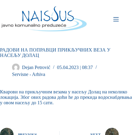
РАДОВИ НА ПОПРАВЦИ ПРИКЉУЧНИХ ВЕЗА У
НАСЕЉУ ДОЛАЦ
Dejan Petrović
05.04.2023 | 08:37
Servisne - Arhiva
Кварови на прикључним везама у насељу Долац на неколико
локација. Због ових радова доћи ће до прекида водоснабдевања
у овом насељу до 15 сати.
PREVIOUS
NEXT