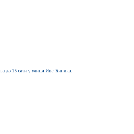
ња до 15 сати у улици Иве Ћипика.