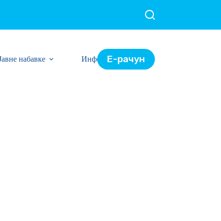
Е-рачун
Јавне набавке
Информације