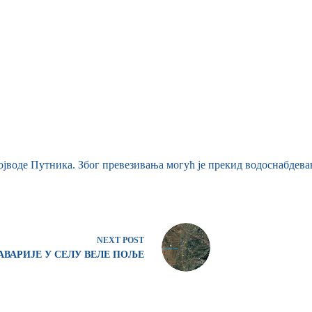
ојводе Путника. Због превезивања могућ је прекид водоснабдева
NEXT
POST
АВАРИЈЕ У СЕЛУ ВЕЛЕ ПОЉЕ