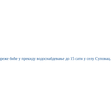
мреже биће у прекиду водоснабдевање до 15 сати у селу Суповац.