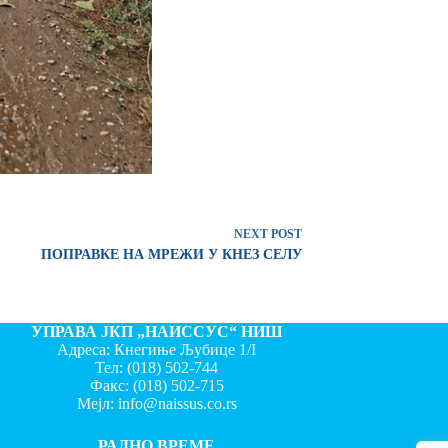
NEXT
POST
ПОПРАВКЕ НА МРЕЖИ У КНЕЗ СЕЛУ
УПРАВА ЈКП „НАИССУС“ НИШ
Адреса: Кнегиње Љубице 1/I
Тел:
(018) 502-744
Факс:
(018) 502-715
Мејл:
info@naissus.co.rs
РАДНО ВРЕМЕ