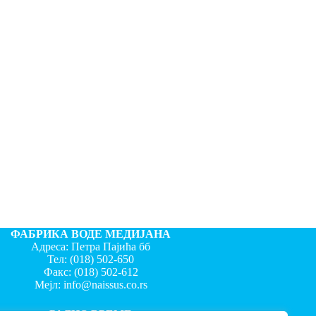
ФАБРИКА ВОДЕ МЕДИЈАНА
Адреса: Петра Пајића бб
Тел:
(018) 502-650
Факс:
(018) 502-612
Мејл:
info@naissus.co.rs
РАДНО ВРЕМЕ