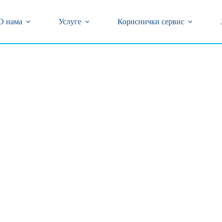
центар (018) 502-777 и 0800/323-320 бесплатан број
кварова на бројеве телефона (018) 502-618 и 239-774
О нама
Услуге
Кориснички сервис