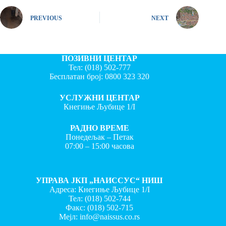
PREVIOUS
NEXT
ПОЗИВНИ ЦЕНТАР
Тел:
(018) 502-777
Бесплатан број:
0800 323 320
УСЛУЖНИ ЦЕНТАР
Кнегиње Љубице 1/I
РАДНО ВРЕМЕ
Понедељак – Петак
07:00 – 15:00 часова
УПРАВА ЈКП „НАИССУС“ НИШ
Адреса: Кнегиње Љубице 1/I
Тел:
(018) 502-744
Факс:
(018) 502-715
Мејл:
info@naissus.co.rs