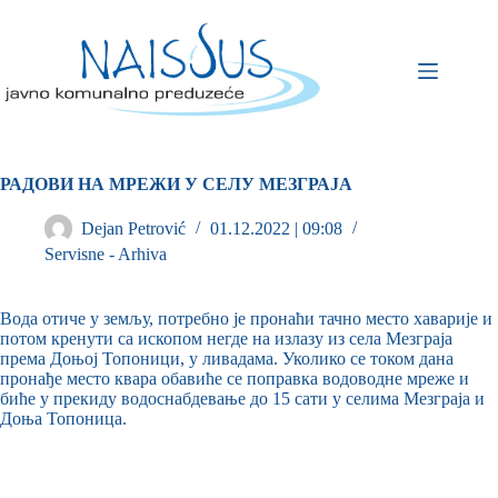
РАДОВИ НА МРЕЖИ У СЕЛУ МЕЗГРАЈА
Dejan Petrović
01.12.2022 | 09:08
Servisne - Arhiva
Вода отиче у земљу, потребно је пронаћи тачно место хаварије и
потом кренути са ископом негде на излазу из села Мезграја
према Доњој Топоници, у ливадама. Уколико се током дана
пронађе место квара обавиће се поправка водоводне мреже и
биће у прекиду водоснабдевање до 15 сати у селима Мезграја и
Доња Топоница.