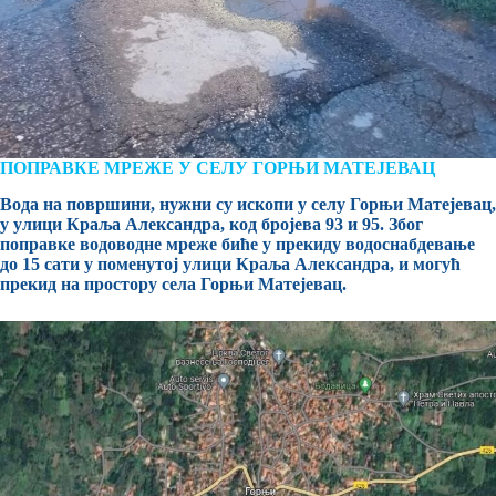
ПОПРАВКЕ МРЕЖЕ У СЕЛУ ГОРЊИ МАТЕЈЕВАЦ
Вода на површини, нужни су ископи у селу Горњи Матејевац,
у улици Краља Александра, код бројева 93 и 95. Због
поправке водоводне мреже биће у прекиду водоснабдевање
до 15 сати у поменутој улици Краља Александра, и могућ
прекид на простору села Горњи Матејевац.