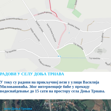
РАДОВИ У СЕЛУ ДОЊА ТРНАВА
У току су радови на прикључној вези у улици Василија
Миловановића. Због интервенције биће у прекиду
водоснабдевање до 15 сати на простору села Доња Трнава.