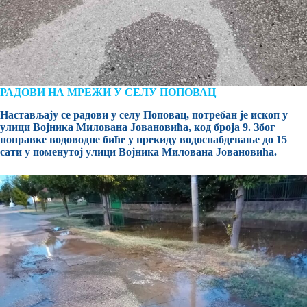
РАДОВИ НА МРЕЖИ У СЕЛУ ПОПОВАЦ
Настављају се радови у селу Поповац, потребан је ископ у
улици Војника Милована Јовановића, код броја 9. Због
поправке водоводне биће у прекиду водоснабдевање до 15
сати у поменутој улици Војника Милована Јовановића.