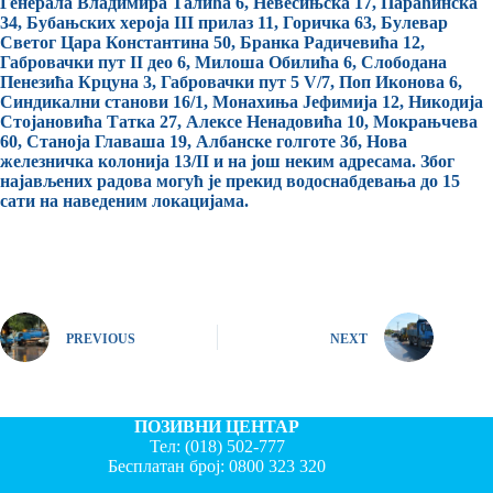
Генерала Владимира Талића 6, Невесињска 17, Параћинска
34, Бубањских хероја III прилаз 11, Горичка 63, Булевар
Светог Цара Константина 50, Бранка Радичевића 12,
Габровачки пут II део 6, Милоша Обилића 6, Слободана
Пенезића Крцуна 3, Габровачки пут 5 V/7, Поп Иконова 6,
Синдикални станови 16/1, Монахиња Јефимија 12, Никодија
Стојановића Татка 27, Алексе Ненадовића 10, Мокрањчева
60, Станоја Главаша 19, Албанске голготе 3б, Нова
железничка колонија 13/II и на још неким адресама. Због
најављених радова могућ је прекид водоснабдевања до 15
сати на наведеним локацијама.
PREVIOUS
NEXT
ПОЗИВНИ ЦЕНТАР
Тел:
(018) 502-777
Бесплатан број:
0800 323 320