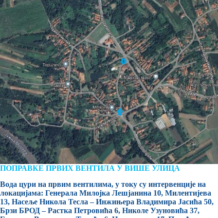
ПОПРАВКЕ ПРВИХ ВЕНТИЛА У ВИШЕ УЛИЦА
Вода цури на првим вентилима, у току су интервенције на
локацијама: Генерала Милојка Лешјанина 10, Милентијева
13, Насеље Никола Тесла – Инжињера Владимира Јасића 50,
Брзи БРОД – Растка Петровића 6, Николе Узуновића 37,