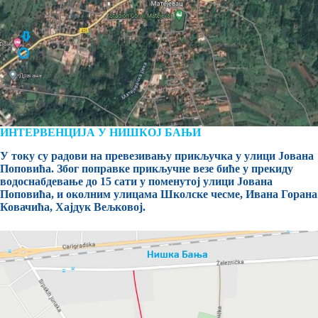
ИНТЕРВЕНЦИЈА У НИШКОЈ БАЊИ
У току су радови на превезивању прикључка у улици Јована
Поповића. Због поправке прикључне везе биће у прекиду
водоснабдевање до 15 сати у поменутој улици Јована
Поповића, и околним улицама Школске чесме, Ивана Горана
Ковачића, Хајдук Вељковој.