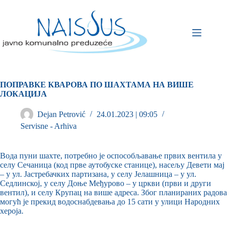
ПОПРАВКЕ КВАРОВА ПО ШАХТАМА НА ВИШЕ
ЛОКАЦИЈА
Dejan Petrović
24.01.2023 | 09:05
Servisne - Arhiva
Вода пуни шахте, потребно је оспособљавање првих вентила у
селу Сечаница (код прве аутобуске станице), насељу Девети мај
– у ул. Јастребачких партизана, у селу Јелашница – у ул.
Седлинској, у селу Доње Међурово – у цркви (први и други
вентил), и селу Крупац на више адреса. Због планираних радова
могућ је прекид водоснабдевања до 15 сати у улици Народних
хероја.