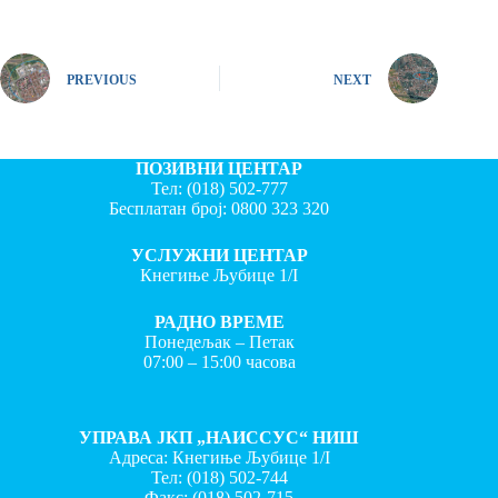
PREVIOUS
NEXT
ПОЗИВНИ ЦЕНТАР
Тел:
(018) 502-777
Бесплатан број:
0800 323 320
УСЛУЖНИ ЦЕНТАР
Кнегиње Љубице 1/I
РАДНО ВРЕМЕ
Понедељак – Петак
07:00 – 15:00 часова
УПРАВА ЈКП „НАИССУС“ НИШ
Адреса: Кнегиње Љубице 1/I
Тел:
(018) 502-744
Факс:
(018) 502-715