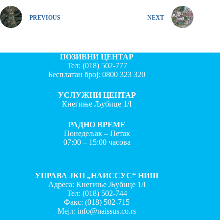
PREVIOUS
NEXT
ПОЗИВНИ ЦЕНТАР
Тел:
(018) 502-777
Бесплатан број:
0800 323 320
УСЛУЖНИ ЦЕНТАР
Кнегиње Љубице 1/I
РАДНО ВРЕМЕ
Понедељак – Петак
07:00 – 15:00 часова
УПРАВА ЈКП „НАИССУС“ НИШ
Адреса: Кнегиње Љубице 1/I
Тел:
(018) 502-744
Факс:
(018) 502-715
Мејл:
info@naissus.co.rs